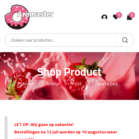
0
0
Products
search
Shop Product
Home
Aroma
Fruit
Zwarte bes
LET OP: Wij gaan op vakantie!
Bestellingen na 12 juli worden op 10 augustus weer