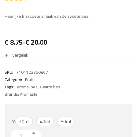
Heerlijke fris/zoete smaak van de zwarte bes.
€
8,75
-
€
20,00
Prijsklasse:
Vergelijk
€ 8,75
tot
SKU:
7101123350867
€ 20,00
Category:
Fruit
Tags:
aroma
,
bes
,
zwarte bes
Brands:
Aromaster
20ml
40ml
80ml
Inhoud
Zwarte bes aantal