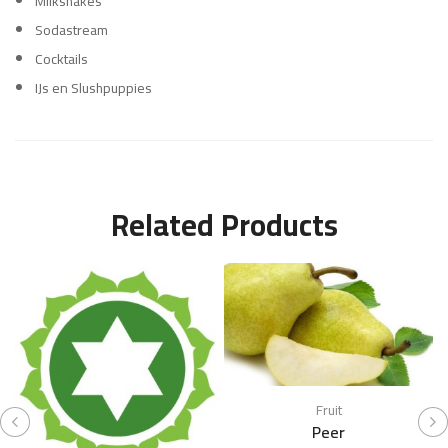
Milkshakes
Sodastream
Cocktails
IJs en Slushpuppies
Related Products
Fruit
Peer