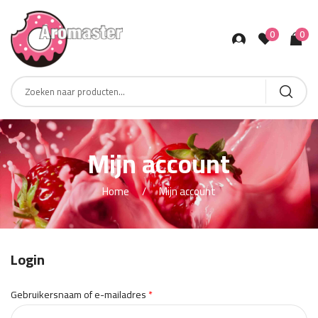
0
0
Products
search
Mijn account
Home
Mijn account
Login
Vereist
Gebruikersnaam of e-mailadres
*