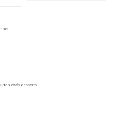
eloen
,
ducten zoals desserts.