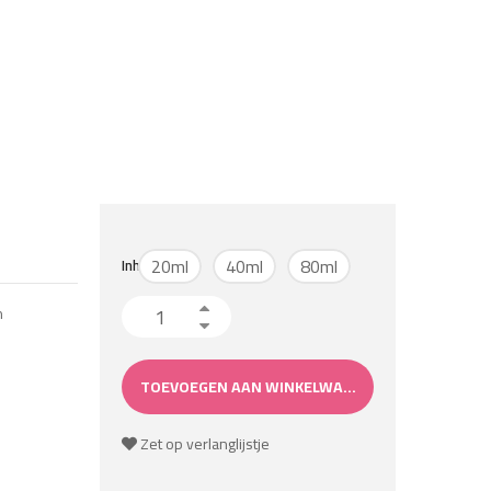
20ml
40ml
80ml
Inhoud
Summertime aantal
n
TOEVOEGEN AAN WINKELWAGEN
Zet op verlanglijstje