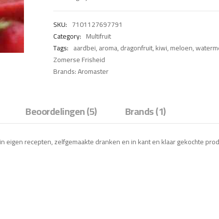
€ 8,75
tot
SKU:
7101127697791
€ 20,00
Category:
Multifruit
Tags:
aardbei
,
aroma
,
dragonfruit
,
kiwi
,
meloen
,
waterm
Zomerse Frisheid
Brands:
Aromaster
Beoordelingen (5)
Brands (1)
 in eigen recepten, zelfgemaakte dranken en in kant en klaar gekochte pro