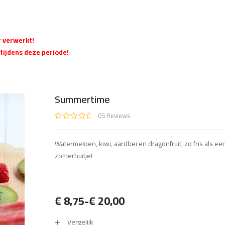
r verwerkt!
tijdens deze periode!
Summertime
05
Reviews
Watermeloen, kiwi, aardbei en dragonfruit, zo fris als ee
zomerbuitje!
€
8,75
-
€
20,00
Prijsklasse:
Vergelijk