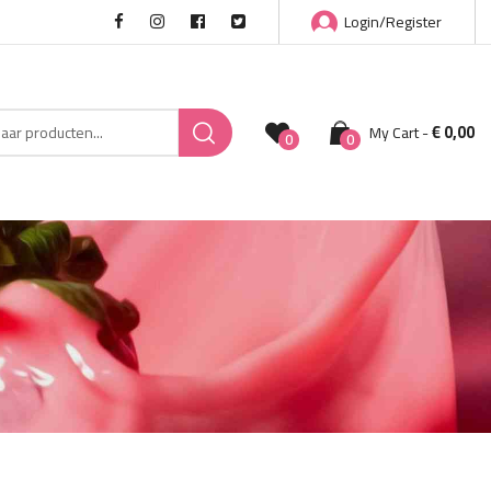
Login/Register
€
0,00
My Cart
0
0