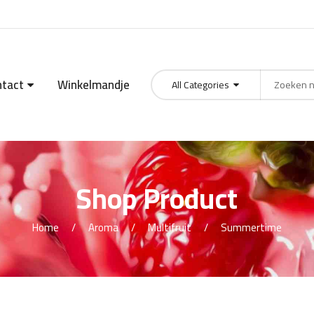
ntact
Winkelmandje
All Categories
Products
search
Shop Product
Home
Aroma
Multifruit
Summertime