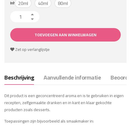
20ml
40ml
80ml
Inhoud
Glühwein aantal
TOEVOEGEN AAN WINKELWAGEN
Zet op verlanglijstje
Beschrijving
Aanvullende informatie
Beoordel
Dit product is een geconcentreerd aroma en is te gebruiken in eigen
recepten, zelfgemaakte dranken en in kant en klaar gekochte
producten zoals desserts.
Toepassingen zijn bijvoorbeeld als smaakmaker in: