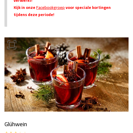
verwerkt!
Kijk in onze
Facebookgroep
voor speciale kortingen
tijdens deze periode!
Glühwein