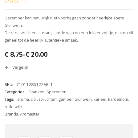
December kan natuurlijk niet voorbij gaan zonder heerlijke zoete
Gluhwein.
De citrusvruchten, steranijs, rode wijn en een lekker zoetje, maken dit
geheel tot de heerlijk autentieke smaak.
€
8,75
-
€
20,00
Prijsklasse:
Vergelijk
€ 8,75
tot
SKU:
7101128612298-1
€ 20,00
Categories:
Dranken
,
Specerijen
Tags:
aroma
,
citrusvruchten
,
gember
,
Glühwein
,
kaneel
,
kardemom
,
rode wijn
Brands:
Aromaster