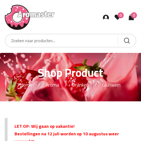
0
0
Products
search
Shop Product
Home
Aroma
Dranken
Glühwein
LET OP: Wij gaan op vakantie!
Bestellingen na 12 juli worden op 10 augustus weer