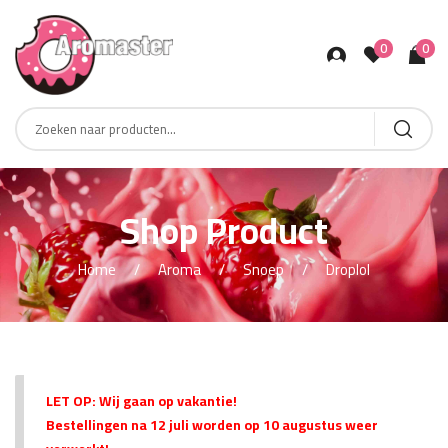
0
0
Products
search
Shop Product
Home
Aroma
Snoep
Droplol
LET OP: Wij gaan op vakantie!
Bestellingen na 12 juli worden op 10 augustus weer