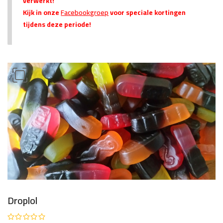
verwerkt!
Kijk in onze
Facebookgroep
voor speciale kortingen
tijdens deze periode!
Droplol