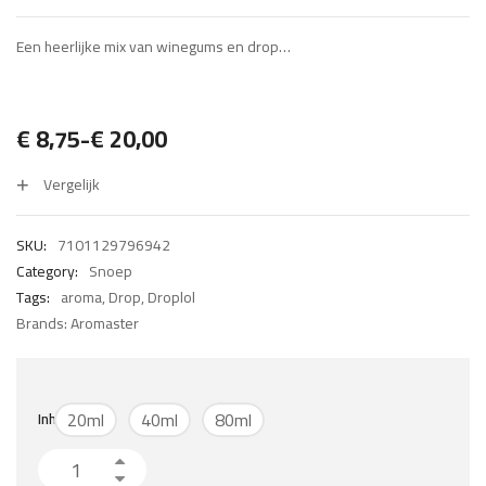
Een heerlijke mix van winegums en drop…
€
8,75
-
€
20,00
Prijsklasse:
Vergelijk
€ 8,75
tot
SKU:
7101129796942
€ 20,00
Category:
Snoep
Tags:
aroma
,
Drop
,
Droplol
Brands:
Aromaster
20ml
40ml
80ml
Inhoud
Droplol aantal