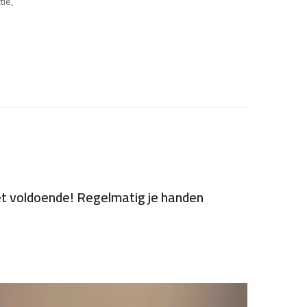
tie
,
iet voldoende! Regelmatig je handen