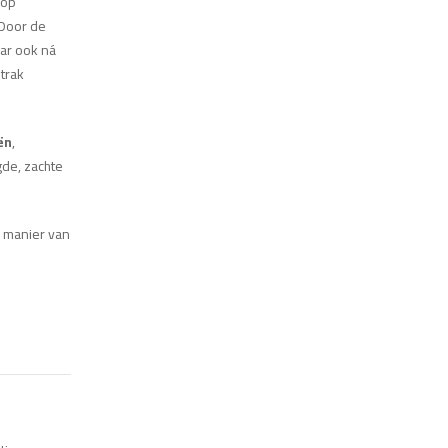
 op
 Door de
aar ook ná
trak
ën
,
gde, zachte
e manier van