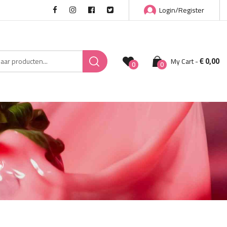
Login/Register
€
0,00
My Cart
0
0
%)