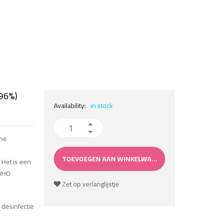
 96%)
Availability:
in stock
Desinfecterende handgel 60ml (Alcohol 96%) aantal
ëne
TOEVOEGEN AAN WINKELWAGEN
 Het is een
 WHO
Zet op verlanglijstje
 desinfectie