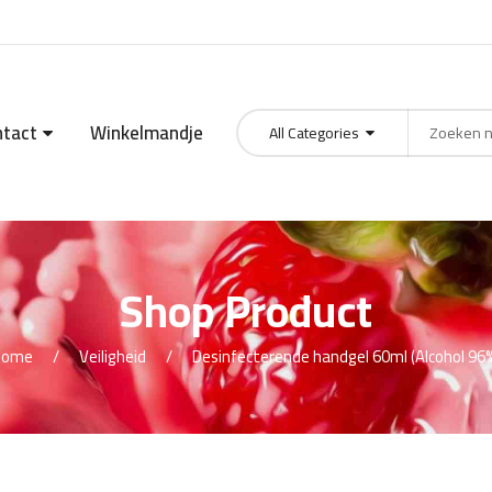
ntact
Winkelmandje
All Categories
Products
search
Shop Product
Home
Veiligheid
Desinfecterende handgel 60ml (Alcohol 96