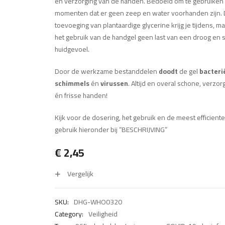
en verzorging van de handen. Bedoeld om te gebruiken
momenten dat er geen zeep en water voorhanden zijn.
toevoeging van plantaardige glycerine krijg je tijdens, m
het gebruik van de handgel geen last van een droog en s
huidgevoel.
Door de werkzame bestanddelen
doodt
de gel
bacteri
schimmels
én
virussen
. Altijd en overal schone, verzor
én frisse handen!
Kijk voor de dosering, het gebruik en de meest efficient
gebruik hieronder bij “BESCHRIJVING”
€
2,45
Vergelijk
SKU:
DHG-WHO0320
Category:
Veiligheid