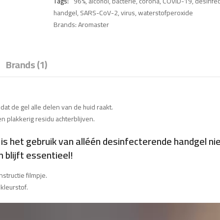
Tags:
96%
,
alcohol
,
bacterie
,
corona
,
COVID-19
,
desinfec
handgel
,
SARS-CoV-2
,
virus
,
waterstofperoxide
Brands:
Aromaster
Brands (1)
odat de gel alle delen van de huid raakt.
n plakkerig residu achterblijven.
is het gebruik van alléén desinfecterende handgel n
blijft essentieel!
structie filmpje.
kleurstof.